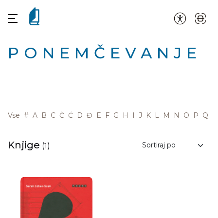
PONEMČEVANJE
Vse
#
A
B
C
Č
Ć
D
Đ
E
F
G
H
I
J
K
L
M
N
O
P
Q
R
Knjige
(
1
)