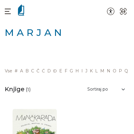
MARJAN
Vse
#
A
B
C
Č
Ć
D
Đ
E
F
G
H
I
J
K
L
M
N
O
P
Q
R
Knjige
(
1
)