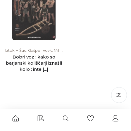
Iztok H Šuc, Gašper Vovk, Miha
Čelar
Bobri voz : kako so
barjanski koliščarji iznašli
kolo : inte [...]