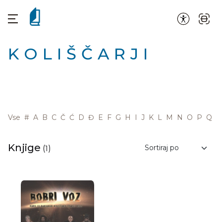
KOLIŠČARJI
Vse
#
A
B
C
Č
Ć
D
Đ
E
F
G
H
I
J
K
L
M
N
O
P
Q
R
Knjige
(
1
)