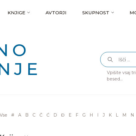
KNJIGE
AVTORJI
SKUPNOST
MO
NO
NJE
Vpišite vsaj t
besed...
Vse
#
A
B
C
Č
Ć
D
Đ
E
F
G
H
I
J
K
L
M
N