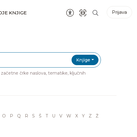
Prijava
JE KNJIGE
Knjige
ri začetne črke naslova, tematike, ključnih
O
P
Q
R
S
Š
T
U
V
W
X
Y
Z
Ž