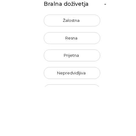
Bralna doživetja
-
Žalostna
Resna
Prijetna
Nepredvidljiva
Nasilna
Črnogleda
Neerotična