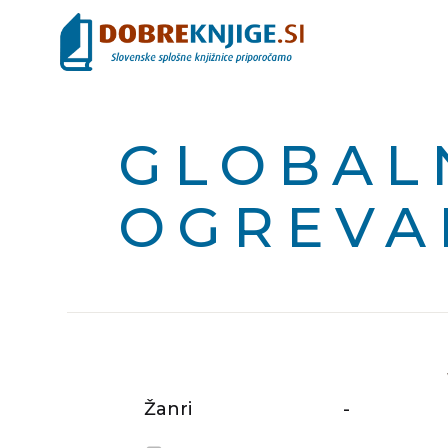
GLOBAL
OGREVA
Žanri
-