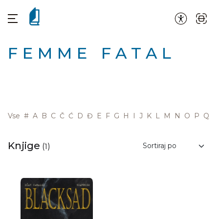
FEMME FATAL
Vse
#
A
B
C
Č
Ć
D
Đ
E
F
G
H
I
J
K
L
M
N
O
P
Q
R
Knjige
(
1
)