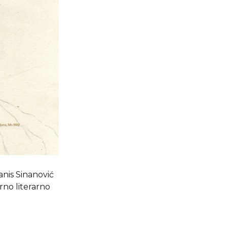
nis Sinanović
irno literarno