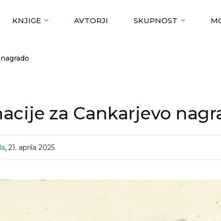
KNJIGE
AVTORJI
SKUPNOST
MO
 nagrado
acije za Cankarjevo nagr
,
la
21. aprila 2025