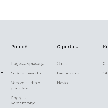
Pomoč
O portalu
Ko
Pogosta vprašanja
O nas
Gl
 –
Vodiči in navodila
Berite z nami
Ob
Varstvo osebnih
Novice
podatkov
Pogoji za
komentiranje