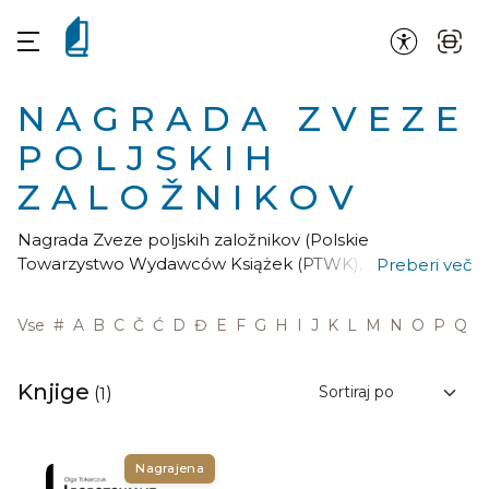
NAGRADA ZVEZE
POLJSKIH
ZALOŽNIKOV
Nagrada Zveze poljskih založnikov (Polskie
Towarzystwo Wydawców Książek (PTWK), Polish
Preberi več
Association of Book Publishers) je nagrada, ki jo vsako
leto podeljuje Zveza poljskih založnikov za najlepšo
Vse
#
A
B
C
Č
Ć
D
Đ
E
F
G
H
I
J
K
L
M
N
O
P
Q
R
knjigo, izdano v minulem letu. Nagrada je bila
ustanovljena leta 1957, njen cilj je promovirati uredniško
visoko kakovostne poljske knjige. Založniki nagrajenih
Knjige
(
1
)
in odmevnih knjig prejmejo častne diplome. Ustvarjalci
uredniških in likovnih del so nagrajeni z diplomami in
denarnimi nagradami.
Nagrajena