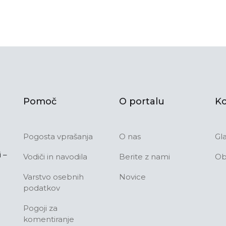
Pomoč
O portalu
Ko
Pogosta vprašanja
O nas
Gl
 –
Vodiči in navodila
Berite z nami
Ob
Varstvo osebnih
Novice
podatkov
Pogoji za
komentiranje