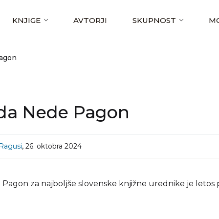
KNJIGE
AVTORJI
SKUPNOST
MO
agon
da Nede Pagon
,
Ragusi
26. oktobra 2024
agon za najboljše slovenske knjižne urednike je letos 