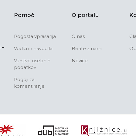
Pomoč
O portalu
Ko
Pogosta vprašanja
O nas
Gl
 –
Vodiči in navodila
Berite z nami
Ob
Varstvo osebnih
Novice
podatkov
Pogoji za
komentiranje