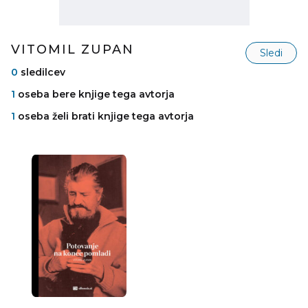
VITOMIL ZUPAN
Sledi
0
sledilcev
1
oseba bere knjige tega avtorja
1
oseba želi brati knjige tega avtorja