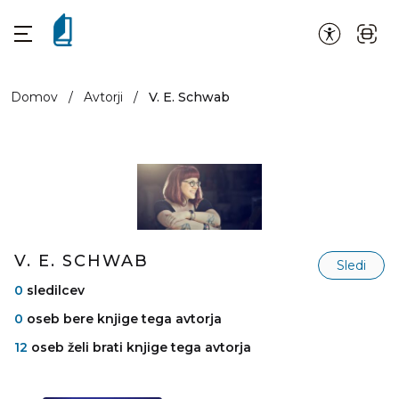
Domov
/
Avtorji
/
V. E. Schwab
V. E. SCHWAB
Sledi
0
sledilcev
0
oseb bere knjige tega avtorja
12
oseb želi brati knjige tega avtorja