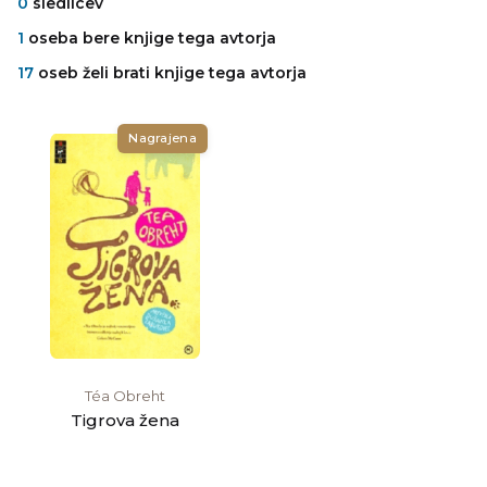
0
sledilcev
1
oseba bere knjige tega avtorja
17
oseb želi brati knjige tega avtorja
Nagrajena
Téa Obreht
Tigrova žena