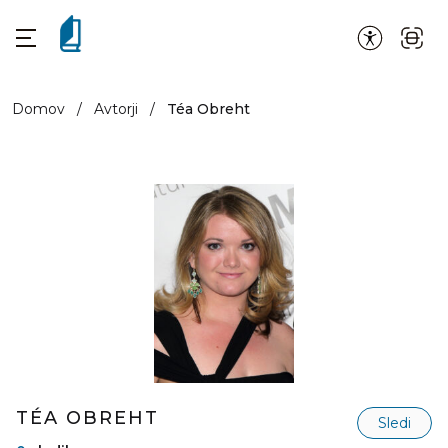
Domov
/
Avtorji
/
Téa Obreht
TÉA OBREHT
Sledi