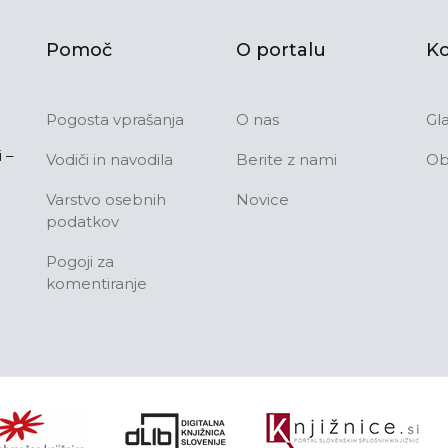
Pomoč
O portalu
Ko
Pogosta vprašanja
O nas
Gl
 –
Vodiči in navodila
Berite z nami
Ob
Varstvo osebnih
Novice
podatkov
Pogoji za
komentiranje