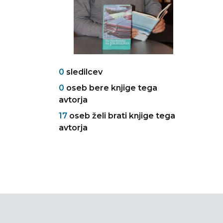
0
sledilcev
0
oseb bere knjige tega
avtorja
17
oseb želi brati knjige tega
avtorja