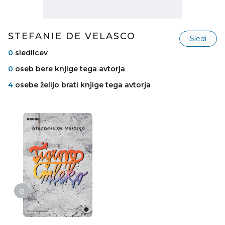
STEFANIE DE VELASCO
Sledi
0
sledilcev
0
oseb bere knjige tega avtorja
4
osebe želijo brati knjige tega avtorja
e