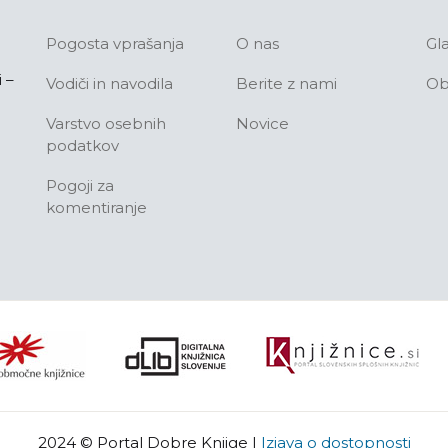
Pogosta vprašanja
O nas
Gl
 –
Vodiči in navodila
Berite z nami
Ob
Varstvo osebnih
Novice
podatkov
Pogoji za
komentiranje
2024 © Portal Dobre Knjige
|
Izjava o dostopnosti