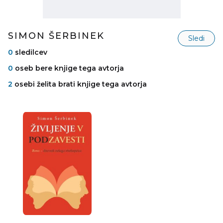
SIMON ŠERBINEK
Sledi
0
sledilcev
0
oseb bere knjige tega avtorja
2
osebi želita brati knjige tega avtorja