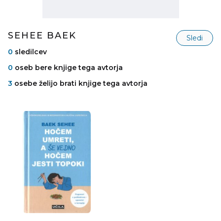
SEHEE BAEK
Sledi
0
sledilcev
0
oseb bere knjige tega avtorja
3
osebe želijo brati knjige tega avtorja