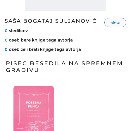
SAŠA BOGATAJ SULJANOVIĆ
Sledi
0
sledilcev
0
oseb bere knjige tega avtorja
0
oseb želi brati knjige tega avtorja
PISEC BESEDILA NA SPREMNEM
GRADIVU