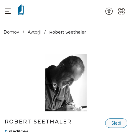
Domov
/
Avtorji
/
Robert Seethaler
ROBERT SEETHALER
Sledi
0
sledilcev