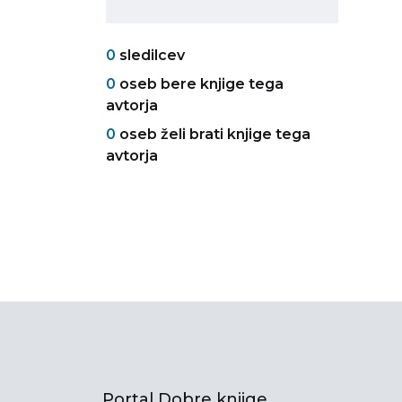
0
sledilcev
0
oseb bere knjige tega
avtorja
0
oseb želi brati knjige tega
avtorja
Portal Dobre knjige