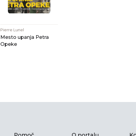
Pierre Lunel
Mesto upanja Petra
Opeke
Pomoč
O portalu
Ko