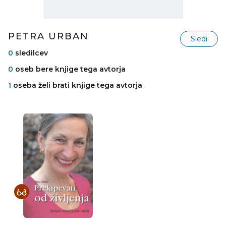
PETRA URBAN
Sledi
0
sledilcev
0
oseb bere knjige tega avtorja
1
oseba želi brati knjige tega avtorja