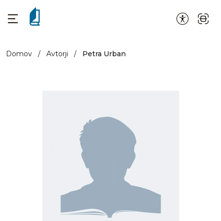
Domov
/
Avtorji
/
Petra Urban