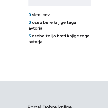
0
sledilcev
0
oseb bere knjige tega
avtorja
3
osebe želijo brati knjige tega
avtorja
Portal Dobre knjige