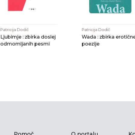
Patricija Dodič
Patricija Dodič
Ljubimje : zbirka doslej
Wada : zbirka erotičn
odmomljanih pesmi
poezije
Pomoč
O portalu
Ko