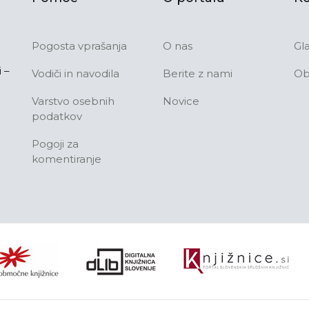
Pogosta vprašanja
O nas
Gl
 –
Vodiči in navodila
Berite z nami
Ob
Varstvo osebnih
Novice
podatkov
Pogoji za
komentiranje