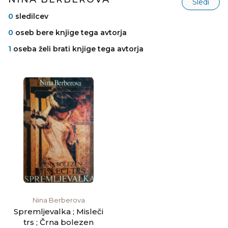
Sledi
0
sledilcev
0
oseb bere knjige tega avtorja
1
oseba želi brati knjige tega avtorja
Nina Berberova
Spremljevalka ; Misleči
trs ; Črna bolezen