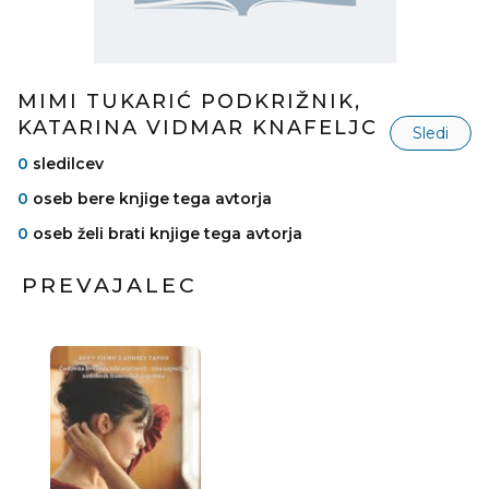
MIMI TUKARIĆ PODKRIŽNIK,
KATARINA VIDMAR KNAFELJC
Sledi
0
sledilcev
0
oseb bere knjige tega avtorja
0
oseb želi brati knjige tega avtorja
PREVAJALEC