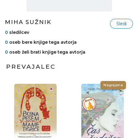
MIHA SUŽNIK
Sledi
0
sledilcev
0
oseb bere knjige tega avtorja
0
oseb želi brati knjige tega avtorja
PREVAJALEC
Nagrajena