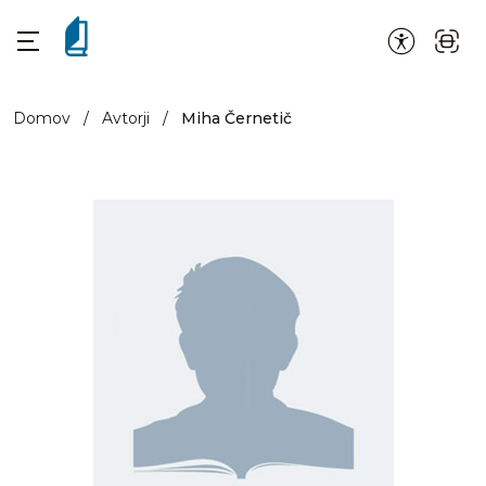
Domov
/
Avtorji
/
Miha Černetič