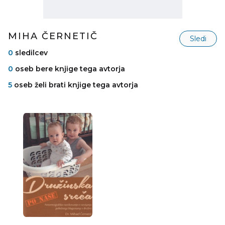
MIHA ČERNETIČ
Sledi
0
sledilcev
0
oseb bere knjige tega avtorja
5
oseb želi brati knjige tega avtorja