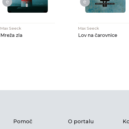
e
e
Max Seeck
Max Seeck
Mreža zla
Lov na čarovnice
Pomoč
O portalu
Ko