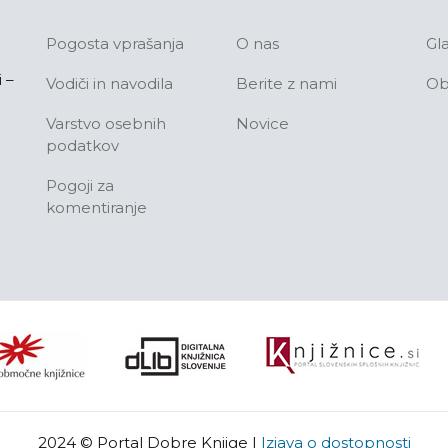
Pogosta vprašanja
O nas
Gl
 –
Vodiči in navodila
Berite z nami
Ob
Varstvo osebnih
Novice
podatkov
Pogoji za
komentiranje
2024 © Portal Dobre Knjige
|
Izjava o dostopnosti