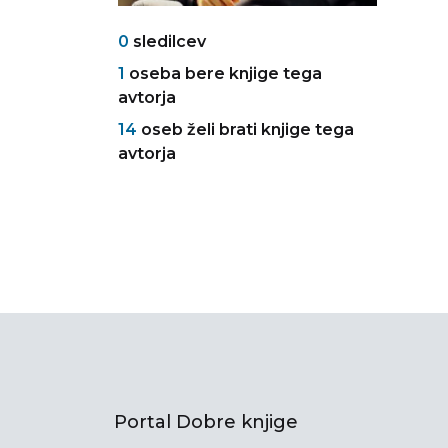
0
sledilcev
1
oseba bere knjige tega
avtorja
14
oseb želi brati knjige tega
avtorja
Portal Dobre knjige