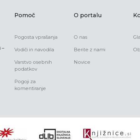
Pomoč
O portalu
Ko
Pogosta vprašanja
O nas
Gl
 –
Vodiči in navodila
Berite z nami
Ob
Varstvo osebnih
Novice
podatkov
Pogoji za
komentiranje