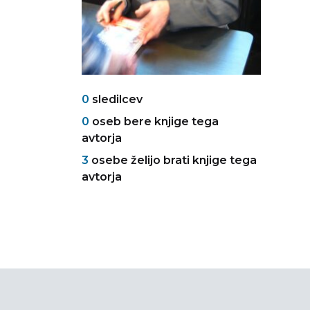
0
sledilcev
0
oseb bere knjige tega
avtorja
3
osebe želijo brati knjige tega
avtorja