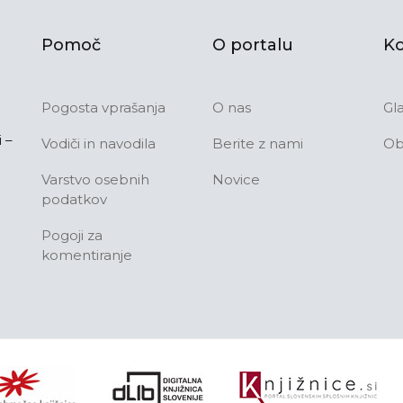
Pomoč
O portalu
Ko
Pogosta vprašanja
O nas
Gl
 –
Vodiči in navodila
Berite z nami
Ob
Varstvo osebnih
Novice
podatkov
Pogoji za
komentiranje