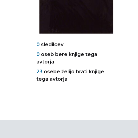
0
sledilcev
0
oseb bere knjige tega
avtorja
23
osebe želijo brati knjige
tega avtorja