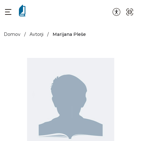
Domov
/
Avtorji
/
Marijana Pleše