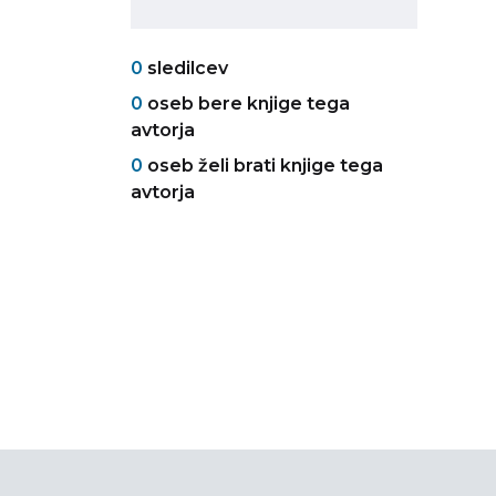
0
sledilcev
0
oseb bere knjige tega
avtorja
0
oseb želi brati knjige tega
avtorja