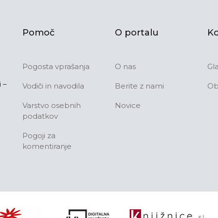
Pomoč
O portalu
Ko
Pogosta vprašanja
O nas
Gl
 –
Vodiči in navodila
Berite z nami
Ob
Varstvo osebnih
Novice
podatkov
Pogoji za
komentiranje