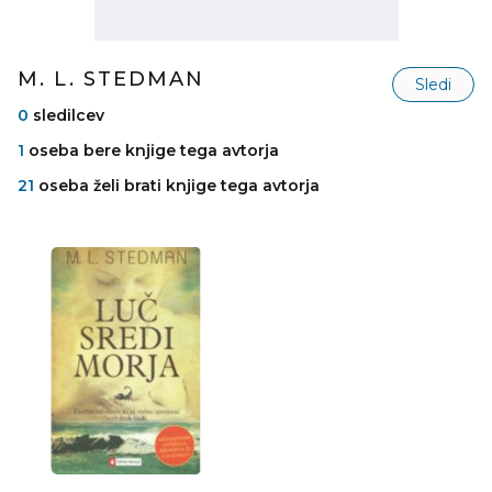
M. L. STEDMAN
Sledi
0
sledilcev
1
oseba bere knjige tega avtorja
21
oseba želi brati knjige tega avtorja