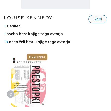
LOUISE KENNEDY
Sledi
1
sledilec
1
oseba bere knjige tega avtorja
18
oseb želi brati knjige tega avtorja
Nagrajena
e