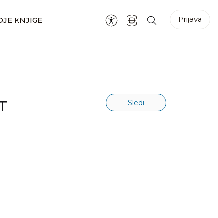
Prijava
JE KNJIGE
T
Sledi