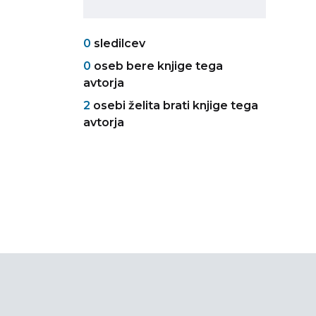
0
sledilcev
0
oseb bere knjige tega
avtorja
2
osebi želita brati knjige tega
avtorja