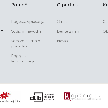
Pomoč
O portalu
Ko
Pogosta vprašanja
O nas
Gl
 –
Vodiči in navodila
Berite z nami
Ob
Varstvo osebnih
Novice
podatkov
Pogoji za
komentiranje