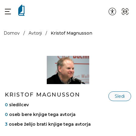
Domov
/
Avtorji
/
Kristof Magnusson
KRISTOF MAGNUSSON
Sledi
0
sledilcev
0
oseb bere knjige tega avtorja
3
osebe želijo brati knjige tega avtorja