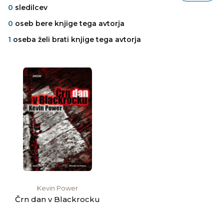
0
sledilcev
0
oseb bere knjige tega avtorja
1
oseba želi brati knjige tega avtorja
Kevin Power
Črn dan v Blackrocku