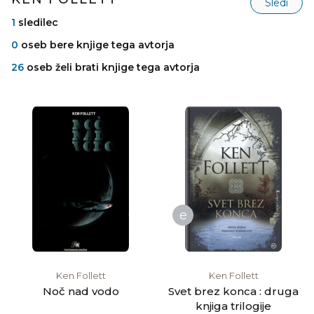
Sledi
1
sledilec
0
oseb bere knjige tega avtorja
26
oseb želi brati knjige tega avtorja
e
Ken Follett
Ken Follett
Noč nad vodo
Svet brez konca : druga
knjiga trilogije