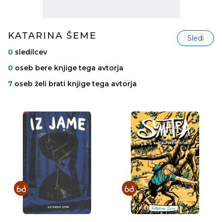
KATARINA ŠEME
Sledi
0
sledilcev
0
oseb bere knjige tega avtorja
7
oseb želi brati knjige tega avtorja