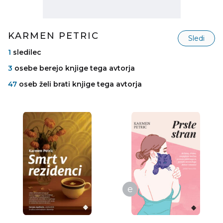
KARMEN PETRIC
Sledi
1
sledilec
3
osebe berejo knjige tega avtorja
47
oseb želi brati knjige tega avtorja
e