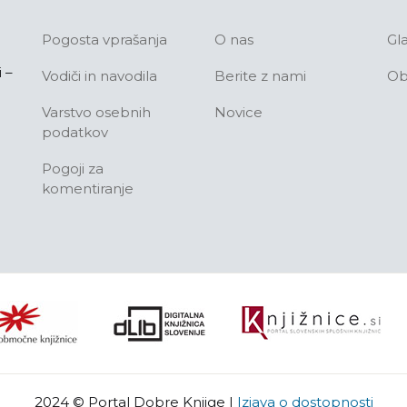
Pogosta vprašanja
O nas
Gl
 –
Vodiči in navodila
Berite z nami
Ob
Varstvo osebnih
Novice
podatkov
Pogoji za
komentiranje
2024 © Portal Dobre Knjige
|
Izjava o dostopnosti