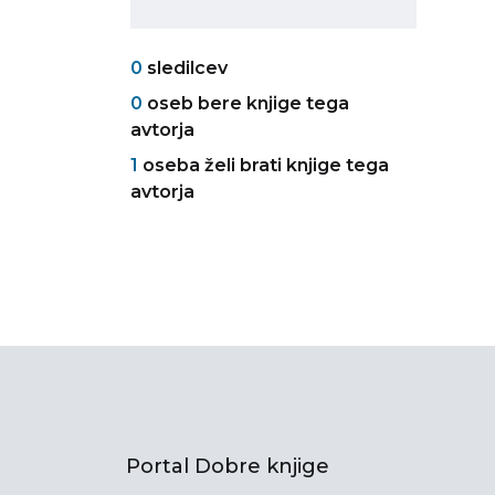
0
sledilcev
0
oseb bere knjige tega
avtorja
1
oseba želi brati knjige tega
avtorja
Portal Dobre knjige