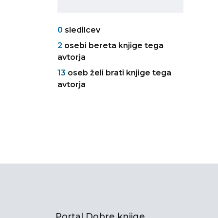
0
sledilcev
2
osebi bereta knjige tega
avtorja
13
oseb želi brati knjige tega
avtorja
Portal Dobre knjige