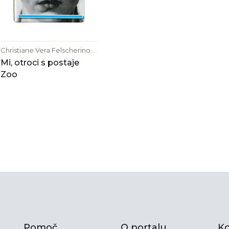
Christiane Vera Felscherinow,
Kai Hermann, Horst Rieck
Mi, otroci s postaje
Zoo
Pomoč
O portalu
Ko