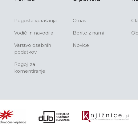
Pogosta vprašanja
O nas
Gl
 –
Vodiči in navodila
Berite z nami
Ob
Varstvo osebnih
Novice
podatkov
Pogoji za
komentiranje