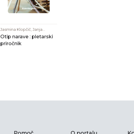
Jasmina Klopčič, Janja
Smrkolj
Otip narave : pletarski
priročnik
Pomoč
O portalu
Ko