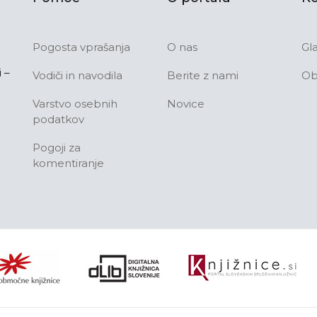
Pogosta vprašanja
O nas
Gl
 –
Vodiči in navodila
Berite z nami
Ob
Varstvo osebnih
Novice
podatkov
Pogoji za
komentiranje