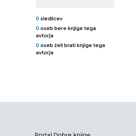
0
sledilcev
0
oseb bere knjige tega
avtorja
0
oseb želi brati knjige tega
avtorja
Portal Dobre knjige