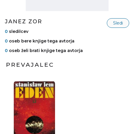
JANEZ ZOR
Sledi
0
sledilcev
0
oseb bere knjige tega avtorja
0
oseb želi brati knjige tega avtorja
PREVAJALEC