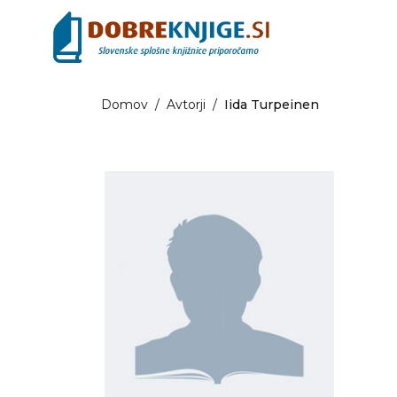
Domov
/
Avtorji
/
Iida Turpeinen