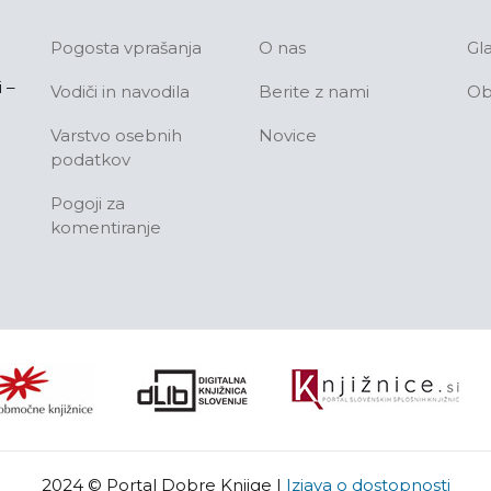
Pogosta vprašanja
O nas
Gl
 –
Vodiči in navodila
Berite z nami
Ob
Varstvo osebnih
Novice
podatkov
Pogoji za
komentiranje
2024 © Portal Dobre Knjige
|
Izjava o dostopnosti