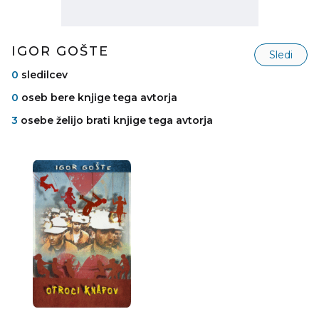
IGOR GOŠTE
Sledi
0
sledilcev
0
oseb bere knjige tega avtorja
3
osebe želijo brati knjige tega avtorja