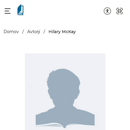
Domov
/
Avtorji
/
Hilary McKay