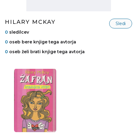
HILARY MCKAY
Sledi
0
sledilcev
0
oseb bere knjige tega avtorja
0
oseb želi brati knjige tega avtorja