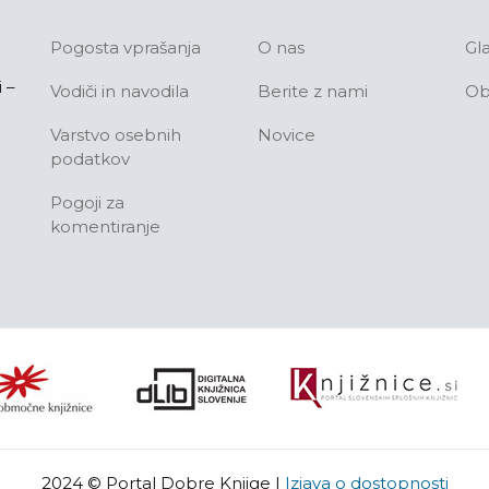
Pogosta vprašanja
O nas
Gl
 –
Vodiči in navodila
Berite z nami
Ob
Varstvo osebnih
Novice
podatkov
Pogoji za
komentiranje
2024 © Portal Dobre Knjige
|
Izjava o dostopnosti