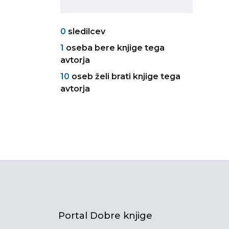
0
sledilcev
1
oseba bere knjige tega
avtorja
10
oseb želi brati knjige tega
avtorja
Portal Dobre knjige