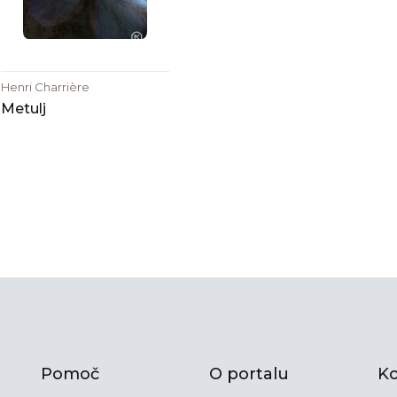
Henri Charrière
Metulj
Pomoč
O portalu
Ko