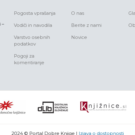
Pogosta vprašanja
O nas
Gl
 –
Vodiči in navodila
Berite z nami
Ob
Varstvo osebnih
Novice
podatkov
Pogoji za
komentiranje
2024 © Portal Dobre Knjige
|
Izjava o dostopnosti