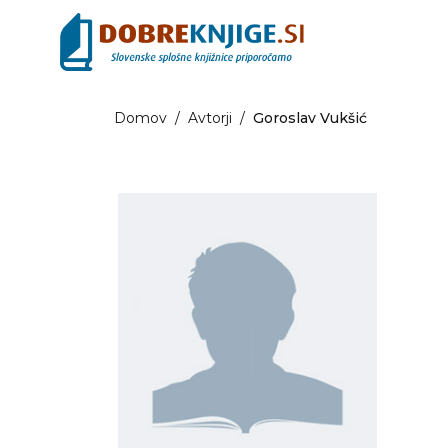
Domov
/
Avtorji
/
Goroslav Vukšić