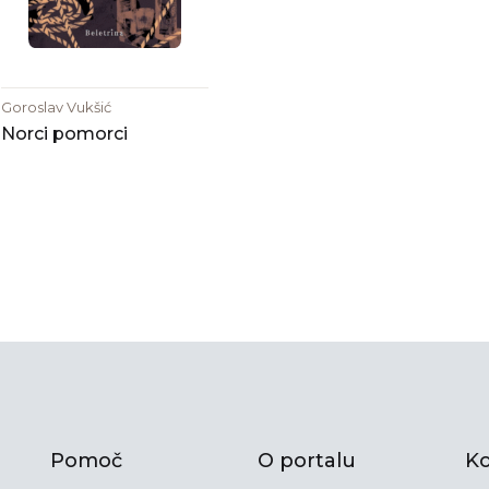
Goroslav Vukšić
Norci pomorci
Pomoč
O portalu
Ko