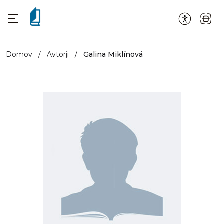
Domov
/
Avtorji
/
Galina Miklínová