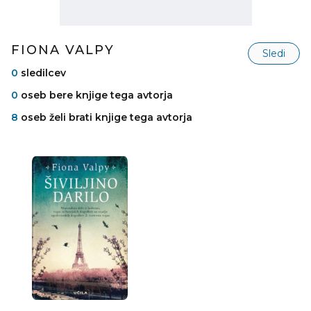
FIONA VALPY
Sledi
0
sledilcev
0
oseb bere knjige tega avtorja
8
oseb želi brati knjige tega avtorja